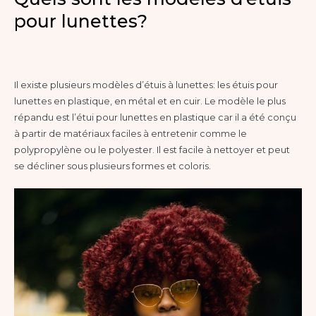
pouvez commencer chaque matin avec un champ de vision
pour lunettes?
cristallin et sans buée. Construit pour la durabilité et la
commodité, c´est l´accessoire essentiel pour tout rider qui
valorise son équipement et son temps sur la
piste.Caractéristiques principales :* Intérieur entièrement
Il existe plusieurs modèles d’étuis à lunettes: les étuis pour
rembourré et doublé de polaire pour prévenir les rayures et
lunettes en plastique, en métal et en cuir. Le modèle le plus
absorber les impacts.* S´adapte aux modèles de lunettes de
répandu est l’étui pour lunettes en plastique car il a été conçu
grande taille et sans monture avec un ajustement généreux.*
à partir de matériaux faciles à entretenir comme le
Les pochettes intérieures intégrées offrent un rangement
polypropylène ou le polyester. Il est facile à nettoyer et peut
sécurisé et séparé pour une lentille de rechange.* Les
se décliner sous plusieurs formes et coloris.
aérations en mesh favorisent la circulation d´air passive pour
aider à réduire l´humidité et prévenir la buée.* Construction
durable et structurée offrant une protection supérieure
contre l´écrasement.Spécifications techniques :* Matière :
SynthétiqueDes lunettes propres et sèches pour une glisse
agréable.Donnez à vos lunettes le respect qu´elles méritent
entre deux journées...