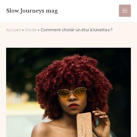
Aller
Main
Slow Journeys mag
au
Men
contenu
Navigation
Accueil
Mode
Comment choisir un étui à lunettes ?
des
articles