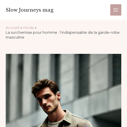
Aller
Main
Slow Journeys mag
au
Men
contenu
Navigation
Accueil
Mode
des
La surchemise pour homme : l’indispensable de la garde-robe
articles
masculine