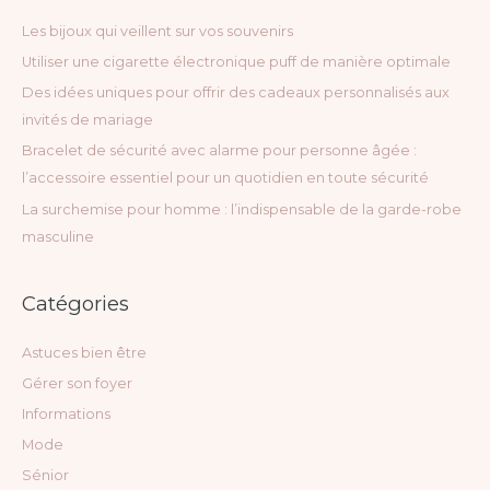
e
Les bijoux qui veillent sur vos souvenirs
r
Utiliser une cigarette électronique puff de manière optimale
c
Des idées uniques pour offrir des cadeaux personnalisés aux
h
invités de mariage
e
Bracelet de sécurité avec alarme pour personne âgée :
r
l’accessoire essentiel pour un quotidien en toute sécurité
La surchemise pour homme : l’indispensable de la garde-robe
:
masculine
Catégories
Astuces bien être
Gérer son foyer
Informations
Mode
Sénior