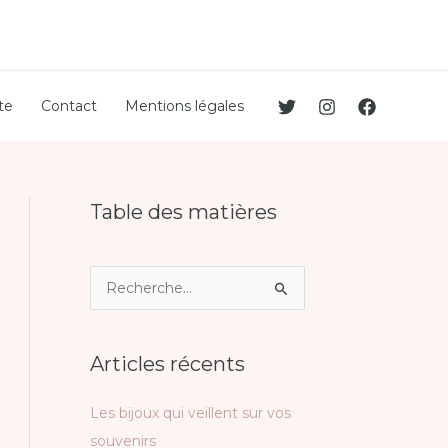
te
Contact
Mentions légales
Table des matières
R
e
c
Articles récents
h
e
Les bijoux qui veillent sur vos
r
souvenirs