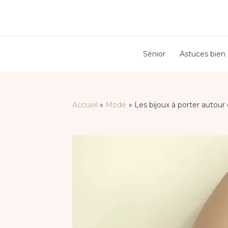
Aller
au
contenu
Sénior
Astuces bien 
Accueil
Mode
Les bijoux à porter autour 
Navigation
des
articles