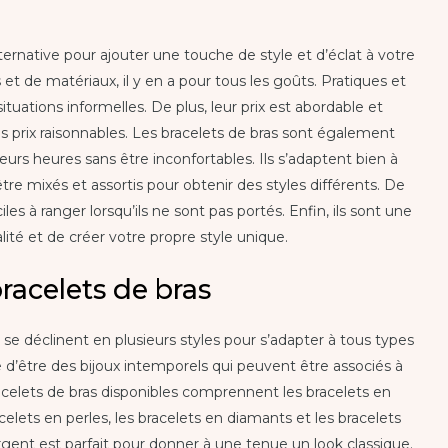
ternative pour ajouter une touche de style et d’éclat à votre
s et de matériaux, il y en a pour tous les goûts. Pratiques et
s situations informelles. De plus, leur prix est abordable et
 prix raisonnables. Les bracelets de bras sont également
urs heures sans être inconfortables. Ils s’adaptent bien à
re mixés et assortis pour obtenir des styles différents. De
iles à ranger lorsqu’ils ne sont pas portés. Enfin, ils sont une
ité et de créer votre propre style unique.
bracelets de bras
 se déclinent en plusieurs styles pour s’adapter à tous types
e d’être des bijoux intemporels qui peuvent être associés à
acelets de bras disponibles comprennent les bracelets en
acelets en perles, les bracelets en diamants et les bracelets
rgent est parfait pour donner à une tenue un look classique.