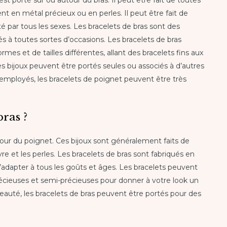
est porté sur ou autour du bras. Il peut être fait de toutes
ent en métal précieux ou en perles. Il peut être fait de
rté par tous les sexes. Les bracelets de bras sont des
 à toutes sortes d’occasions. Les bracelets de bras
es et de tailles différentes, allant des bracelets fins aux
 bijoux peuvent être portés seules ou associés à d’autres
 employés, les bracelets de poignet peuvent être très
bras ?
tour du poignet. Ces bijoux sont généralement faits de
ivre et les perles. Les bracelets de bras sont fabriqués en
 s’adapter à tous les goûts et âges. Les bracelets peuvent
récieuses et semi-précieuses pour donner à votre look un
beauté, les bracelets de bras peuvent être portés pour des