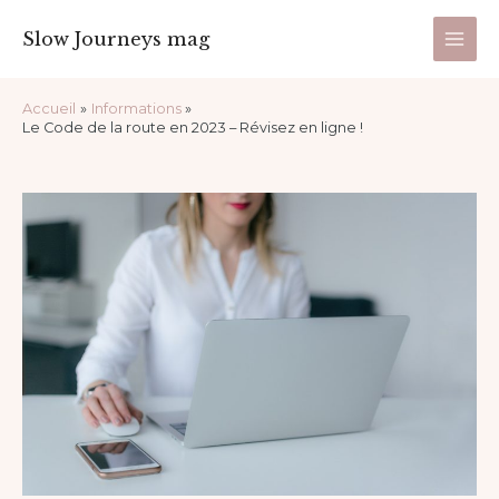
Aller
Main
Slow Journeys mag
au
Men
contenu
Navigation
Accueil
Informations
des
Le Code de la route en 2023 – Révisez en ligne !
articles