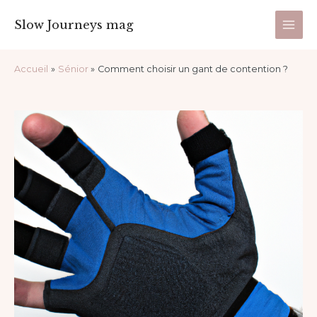
Aller
Main
Slow Journeys mag
au
Men
contenu
Navigation
Accueil
Sénior
Comment choisir un gant de contention ?
des
articles