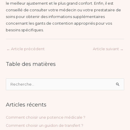
le meilleur ajustement et le plus grand confort. Enfin, il est
conseillé de consulter votre médecin ou votre prestataire de
soins pour obtenir des informations supplémentaires
concernant les gants de contention appropriés pour vos
besoins spécifiques.
←
Article précédent
Article suivant
→
Table des matières
R
e
c
Articles récents
h
e
Comment choisir une potence médicale ?
r
Comment choisir un guidon de transfert ?
c