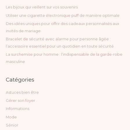
e
Les bijoux qui veillent sur vos souvenirs
r
Utiliser une cigarette électronique puff de manière optimale
c
Des idées uniques pour offrir des cadeaux personnalisés aux
h
invités de mariage
e
Bracelet de sécurité avec alarme pour personne âgée :
r
l’accessoire essentiel pour un quotidien en toute sécurité
La surchemise pour homme : l’indispensable de la garde-robe
:
masculine
Catégories
Astuces bien être
Gérer son foyer
Informations
Mode
Sénior