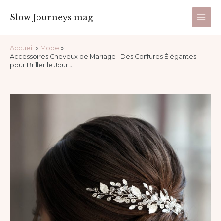
Aller
Main
Slow Journeys mag
au
Men
contenu
Navigation
Accueil
Mode
des
Accessoires Cheveux de Mariage : Des Coiffures Élégantes
articles
pour Briller le Jour J