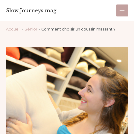
Aller
Main
Slow Journeys mag
au
Men
contenu
Navigation
Accueil
Sénior
Comment choisir un coussin massant ?
des
articles