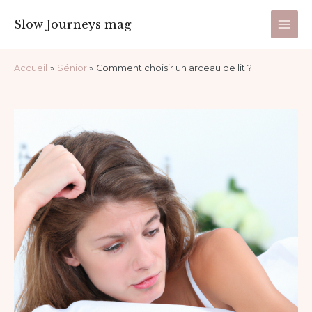
Aller
Main
Slow Journeys mag
au
Men
contenu
Navigation
Accueil
Sénior
Comment choisir un arceau de lit ?
des
articles