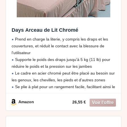
Days Arceau de Lit Chromé
Prend en charge la literie, y compris les draps et les
couvertures, et réduit le contact avec la blessure de
l'utilisateur
Supporte le poids des draps jusqu'à 5 kg (11 lb) pour
réduire le poids et la pression sur les jambes
Le cadre en acier chromé peut être placé au besoin sur
les genoux, les chevilles, les pieds et d'autres zones
Se plie à plat pour un rangement facile, facilitant ainsi le
glissement sous le matelas ou dans un placard lorsqu'il
n'est pas utilisé
Amazon
26,55 €
Idéal pour les personnes âgées, blessées ou
handicapées, le berceau mesure 20 "(510 mm) de hauteur,
197" (500 mm) de longueur et 827 "(210 mm) de largeur