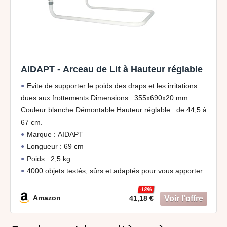
AIDAPT - Arceau de Lit à Hauteur réglable
Evite de supporter le poids des draps et les irritations
dues aux frottements Dimensions : 355x690x20 mm
Couleur blanche Démontable Hauteur réglable : de 44,5 à
67 cm.
Marque : AIDAPT
Longueur : 69 cm
Poids : 2,5 kg
4000 objets testés, sûrs et adaptés pour vous apporter
plus d'indépendance, de confort et de sécurité dans votre
-18%
vie de tous les jours.
Amazon
41,18 €